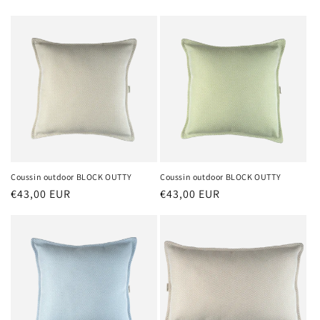
n
:
Coussin outdoor BLOCK OUTTY
Coussin outdoor BLOCK OUTTY
Prix
€43,00 EUR
Prix
€43,00 EUR
habituel
habituel