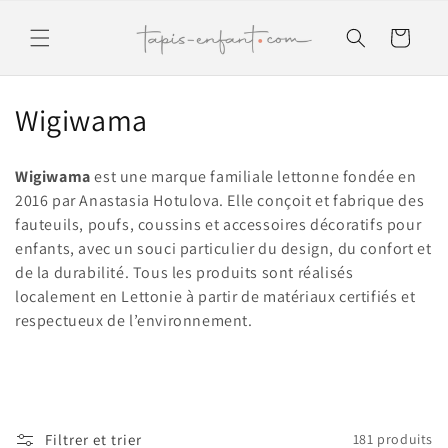
et
passer
Panier
au
contenu
C
Wigiwama
o
Wigiwama
est une marque familiale lettonne fondée en
l
2016 par Anastasia Hotulova. Elle conçoit et fabrique des
fauteuils, poufs, coussins et accessoires décoratifs pour
l
enfants, avec un souci particulier du design, du confort et
e
de la durabilité. Tous les produits sont réalisés
localement en Lettonie à partir de matériaux certifiés et
c
respectueux de l’environnement.
t
i
o
Filtrer et trier
181 produits