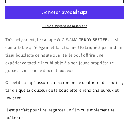
Canapé
Canapé
enfant
enfant
bouclette
bouclette
SEETEE
SEETEE
TEDDY
TEDDY
Plus de moyens de paiement
Très polyvalent, le canapé WIGIWAMA
TEDDY SEETEE
est si
confortable qu'élégant et fonctionnel! Fabriqué à partir d'un
tissu bouclette de haute qualité, le pouf offrira une
expérience tactile inoubliable à à son jeune propriétaire
grâce à son touché doux et luxueux!
Ce petit canapé assure un maximum de confort et de soutien,
tandis que la douceur de la bouclette le rend chaleureux et
invitant.
Il est parfait pour lire, regarder un film ou simplement se
prélasser...