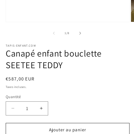
Ouvrir
O
le
le
média
m
de
1
/
8
1
2
dans
d
TAPIS-ENFANT.COM
une
u
Canapé enfant bouclette
fenêtre
f
modale
m
SEETEE TEDDY
Prix
€587,00 EUR
habituel
Taxes incluses.
Quantité
Quantité
Réduire
Augmenter
la
la
quantité
quantité
de
de
Ajouter au panier