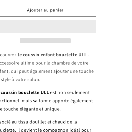
quantité
quantité
de
de
Ajouter au panier
Coussin
Coussin
enfant
enfant
bouclette
bouclette
ULL
ULL
couvrez
le coussin enfant bouclette ULL
-
accessoire ultime pour la chambre de votre
fant, qui peut également ajouter une touche
 style à votre salon.
 coussin bouclette ULL
est non seulement
nctionnel, mais sa forme apporte également
e touche élégante et unique.
socié au tissu douillet et chaud de la
uclette, il devient le compagnon idéal pour