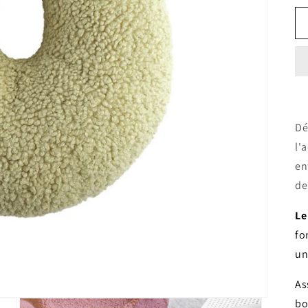
Dé
l'
en
de
Le
fo
un
As
bo