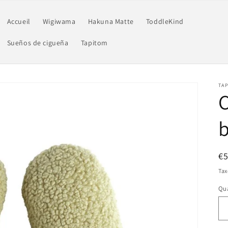
Accueil
Wigiwama
Hakuna Matte
ToddleKind
Sueños de cigueña
Tapitom
TAP
C
b
Pr
€
ha
Tax
Qua
Qu