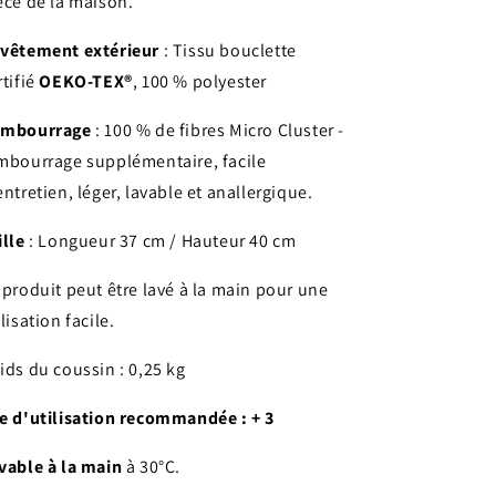
èce de la maison.
vêtement extérieur
: Tissu bouclette
rtifié
OEKO-TEX®
, 100 % polyester
mbourrage
: 100 % de fibres Micro Cluster -
mbourrage supplémentaire, facile
entretien, léger, lavable et anallergique.
ille
: Longueur 37 cm / Hauteur 40 cm
 produit peut être lavé à la main pour une
ilisation facile.
ids du coussin : 0,25 kg
e d'utilisation recommandée : + 3
vable à la main
à 30°C.