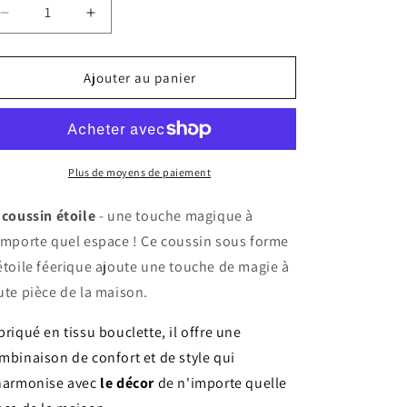
Réduire
Augmenter
la
la
quantité
quantité
de
de
Ajouter au panier
Coussin
Coussin
enfant
enfant
étoile
étoile
bouclette
bouclette
STAR
STAR
Plus de moyens de paiement
 coussin étoile
- une touche magique à
importe quel espace ! Ce coussin sous forme
étoile féerique ajoute une touche de magie à
ute pièce de la maison.
briqué en tissu bouclette, il offre une
mbinaison de confort et de style qui
harmonise avec
le décor
de n'importe quelle