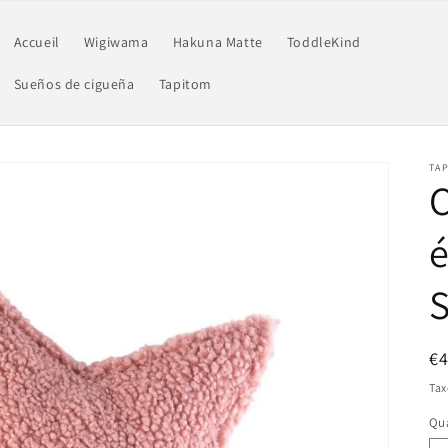
Accueil
Wigiwama
Hakuna Matte
ToddleKind
Sueños de cigueña
Tapitom
TAP
C
é
Pr
€
ha
Tax
Qua
Qu