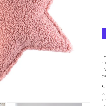
Le
n'
d'
to
Fa
co
s'