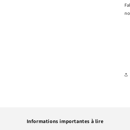
modale
Fa
no
Informations importantes à lire