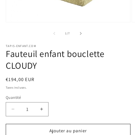
Ouvrir
O
le
le
média
m
de
1
/
7
1
2
dans
d
TAPIS-ENFANT.COM
une
u
Fauteuil enfant bouclette
fenêtre
f
modale
m
CLOUDY
Prix
€194,00 EUR
habituel
Taxes incluses.
Quantité
Quantité
Réduire
Augmenter
la
la
quantité
quantité
de
de
Ajouter au panier