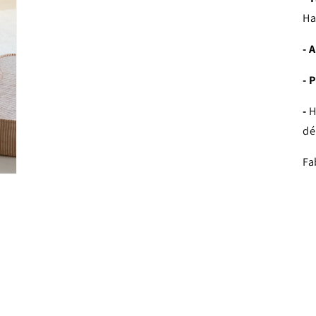
Ha
- 
- 
-
H
dé
Fa