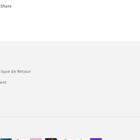
Share
tique de Retour
ment