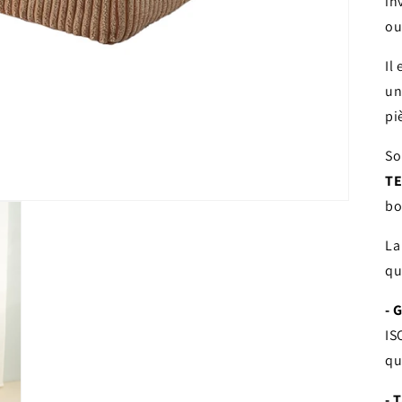
in
ou
Il
un
pi
So
TE
bo
La
qu
- 
IS
qu
- 