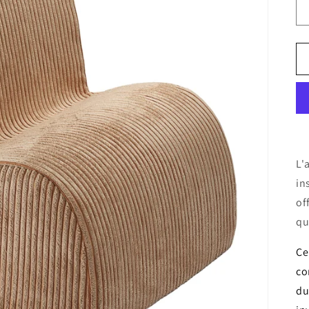
L'
in
of
qu
Ce
co
d