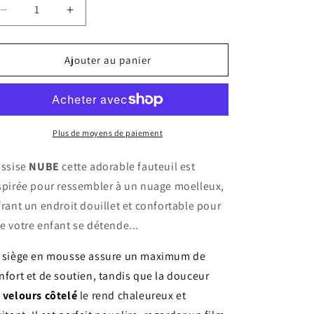
Réduire
Augmenter
la
la
quantité
quantité
de
de
Ajouter au panier
Fauteuil
Fauteuil
enfant
enfant
velours
velours
côtelé
côtelé
NUBE
NUBE
Plus de moyens de paiement
assise
NUBE
cette adorable fauteuil est
spirée pour ressembler à un nuage moelleux,
frant un endroit douillet et confortable pour
e votre enfant se détende...
 siège en mousse assure un maximum de
nfort et de soutien, tandis que la douceur
u
ve
lours côtelé
le rend chaleureux et