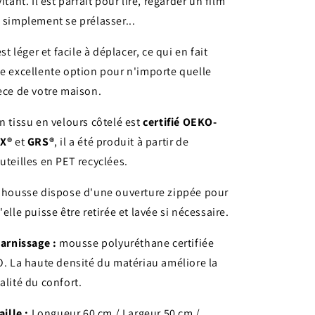
vitant.
Il est parfait pour lire, regarder un film
 simplement se prélasser...
 est léger et facile à déplacer, ce qui en fait
e excellente option pour n'importe quelle
èce de votre maison.
n tissu en velours côtelé est
certifié OEKO-
X®
et
GRS®
, il a été produit à partir de
uteilles en PET recyclées.
 housse dispose d'une ouverture zippée pour
'elle puisse être retirée et lavée si nécessaire.
Garnissage :
mousse polyuréthane certifiée
O. La haute densité du matériau améliore la
alité du confort.
Taille :
Longueur 60 cm / Largeur 50 cm /