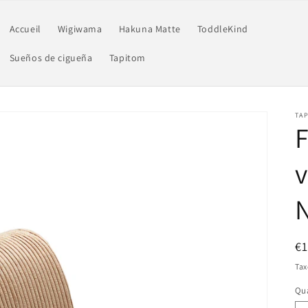
Accueil
Wigiwama
Hakuna Matte
ToddleKind
Sueños de cigueña
Tapitom
TAP
F
v
Pr
€
ha
Tax
Qua
Qu