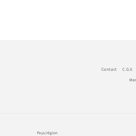
Contact
C.G.V.
Men
Pays/région