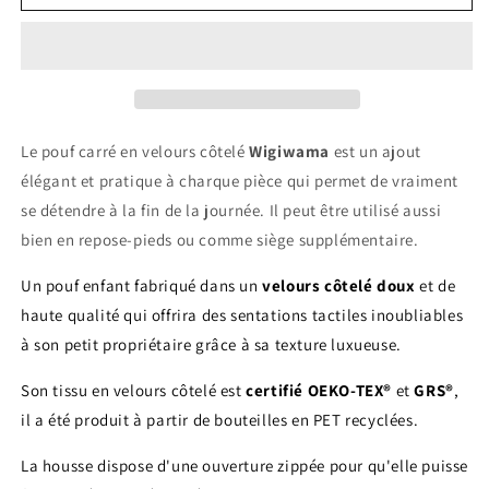
Pouf
Pouf
enfant
enfant
carré
carré
velours
velours
côtelé
côtelé
OTTO
OTTO
Le pouf carré en velours côtelé
Wigiwama
est un ajout
élégant et pratique à charque pièce qui permet de vraiment
se détendre à la fin de la journée. Il peut être utilisé aussi
bien en repose-pieds ou comme siège supplémentaire.
Un pouf enfant fabriqué dans un
velours côtelé doux
et de
haute qualité qui offrira des sentations tactiles inoubliables
à son petit propriétaire grâce à sa texture luxueuse.
Son tissu en velours côtelé est
certifié OEKO-TEX®
et
GRS®
,
il a été produit à partir de bouteilles en PET recyclées.
La housse dispose d'une ouverture zippée pour qu'elle puisse