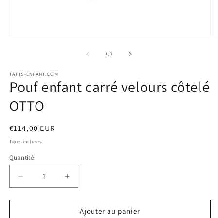
Ouvrir
O
le
le
média
m
de
1
/
3
1
2
dans
d
TAPIS-ENFANT.COM
une
u
Pouf enfant carré velours côtelé
fenêtre
f
modale
m
OTTO
Prix
€114,00 EUR
habituel
Taxes incluses.
Quantité
Quantité
Réduire
Augmenter
la
la
quantité
quantité
de
de
Ajouter au panier