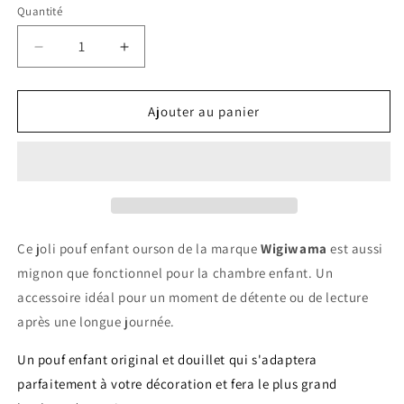
Quantité
Quantité
Réduire
Augmenter
la
la
quantité
quantité
de
de
Ajouter au panier
Pouf
Pouf
enfant
enfant
ourson
ourson
velours
velours
BEAR
BEAR
Ce joli pouf enfant ourson de la marque
Wigiwama
est aussi
mignon que fonctionnel pour la chambre enfant. Un
accessoire idéal pour un moment de détente ou de lecture
après une longue journée.
Un pouf enfant original et douillet qui s'adaptera
parfaitement à votre décoration et fera le plus grand