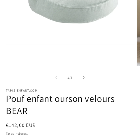
Ouvrir
le
média
1
dans
O
une
le
fenêtre
m
de
1
/
3
modale
2
d
TAPIS-ENFANT.COM
u
Pouf enfant ourson velours
f
m
BEAR
Prix
€142,00 EUR
habituel
Taxes incluses.