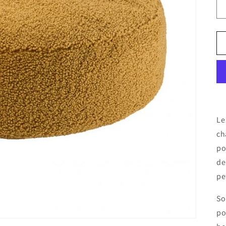
Le
ch
po
de
pe
So
po