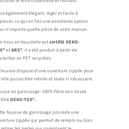
uclette le rend chaleureux et invitant.
 est également élégant, léger et facile à
placer, ce qui en fait une excellente option
ur n'importe quelle pièce de votre maison.
n tissu en bouclette est
certifié OEKO-
X®
et
GRS®
, il a été produit à partir de
uteilles en PET recyclées.
 housse dispose d'une ouverture zippée pour
'elle puisse être retirée et lavée si nécessaire.
usse de garnissage: 100% fibre non tissée
rtifié
OEKO-TEX®.
tte housse de garnissage possède une
verture zippée qui permet de remplir ou bien
 retirer les perles qui composent le