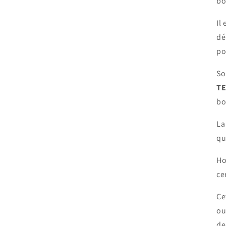
bo
Il
dé
po
So
TE
bo
La
qu
Ho
ce
Ce
ou
de