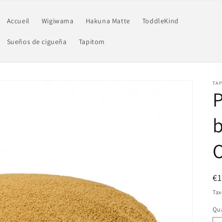
Accueil
Wigiwama
Hakuna Matte
ToddleKind
Sueños de cigueña
Tapitom
TAP
P
b
Pr
€
ha
Tax
Qua
Qu