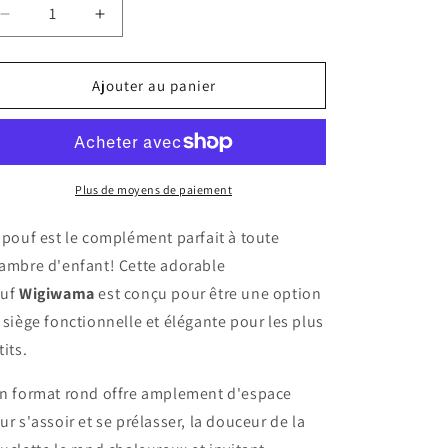
Réduire
Augmenter
la
la
quantité
quantité
de
de
Ajouter au panier
Pouf
Pouf
enfant
enfant
rond
rond
bouclette
bouclette
OTTOMAN
OTTOMAN
Plus de moyens de paiement
 pouf est le complément parfait à toute
ambre d'enfant! Cette adorable
uf
Wigiwama
est conçu pour être une option
 siège fonctionnelle et élégante pour les plus
tits.
n format rond offre amplement d'espace
ur s'assoir et se prélasser, la douceur de la