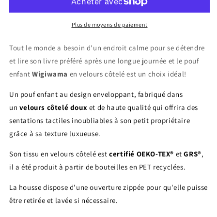
velours
velours
côtelé
côtelé
QUADRO
QUADRO
Plus de moyens de paiement
Tout le monde a besoin d'un endroit calme pour se détendre
et lire son livre préféré après une longue journée et le pouf
enfant
Wigiwama
en velours côtelé est un choix idéal!
Un pouf enfant au design enveloppant, fabriqué dans
un
velours côtelé doux
et de haute qualité qui offrira des
sentations tactiles inoubliables à son petit propriétaire
grâce à sa texture luxueuse.
Son tissu en velours côtelé est
certifié OEKO-TEX®
et
GRS®
,
il a été produit à partir de bouteilles en PET recyclées.
La housse dispose d'une ouverture zippée pour qu'elle puisse
être retirée et lavée si nécessaire.