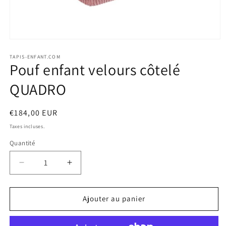
Ouvrir
le
média
TAPIS-ENFANT.COM
Pouf enfant velours côtelé
1
dans
une
QUADRO
fenêtre
modale
Prix
€184,00 EUR
habituel
Taxes incluses.
Quantité
Quantité
Réduire
Augmenter
la
la
quantité
quantité
de
de
Ajouter au panier
Pouf
Pouf
enfant
enfant