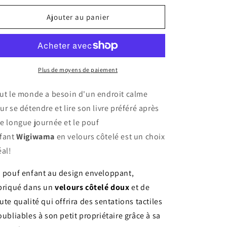
quantité
quantité
de
de
Ajouter au panier
Pouf
Pouf
enfant
enfant
velours
velours
côtelé
côtelé
QUADRO
QUADRO
Plus de moyens de paiement
ut le monde a besoin d'un endroit calme
ur se détendre et lire son livre préféré après
e longue journée et le pouf
fant
Wigiwama
en velours côtelé est un choix
éal!
 pouf enfant au design enveloppant,
briqué dans un
velours côtelé doux
et de
ute qualité qui offrira des sentations tactiles
oubliables à son petit propriétaire grâce à sa