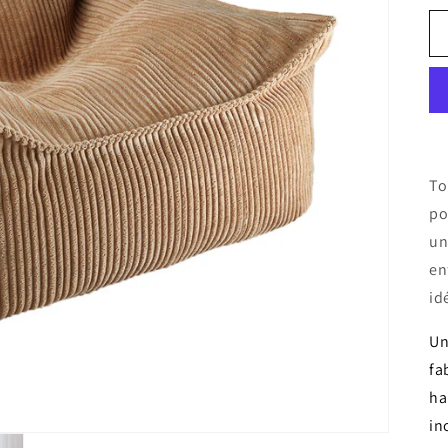
To
po
un
en
id
Un
fa
ha
in