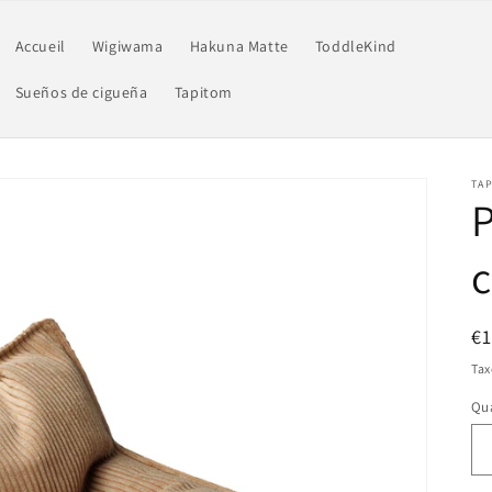
Accueil
Wigiwama
Hakuna Matte
ToddleKind
Sueños de cigueña
Tapitom
TAP
P
Pr
€
ha
Tax
Qua
Qu