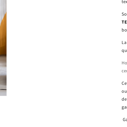
te
So
TE
bo
La
qu
Ho
ce
Ce
ou
de
ga
Ga