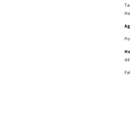
Ta
Ha
Ag
Po
Ho
dé
Fa