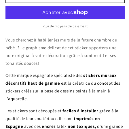
Sticker
Sticker
mural
mural
enfant
enfant
petit
petit
avion
avion
Plus de moyens de paiement
Avion
Avion
de
de
Vous cherchez à habiller les murs de la future chambre du
papel
papel
bébé..? Le graphisme délicat de cet sticker apportera une
note original à votre décoration grâce à sont motif et ses
tonalités douces!
Cette marque espagnole spécialiste des
stickers muraux
décoratifs haut de gamme
est la créatrice du concept des
stickers créés sur la base de dessins peints à la main à
l'aquarelle.
Les stickers sont découpés et
faciles à installer
grâce à la
qualité de leurs matériaux. Ils sont
imprimés en
Espagne
avec des
encres
latex
non toxiques,
d'une grande