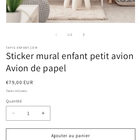
Ouvrir
O
le
le
média
m
de
1
/
2
1
2
dans
d
TAPIS-ENFANT.COM
une
u
Sticker mural enfant petit avion
fenêtre
f
modale
m
Avion de papel
Prix
€79,00 EUR
habituel
Taxes incluses.
Quantité
Quantité
Réduire
Augmenter
la
la
quantité
quantité
de
de
Ajouter au panier