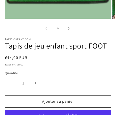
Ouvrir
O
le
le
média
m
de
1
/
4
1
2
dans
d
TAPIS-ENFANT.COM
une
u
Tapis de jeu enfant sport FOOT
fenêtre
f
modale
m
Prix
€44,90 EUR
habituel
Taxes incluses.
Quantité
Quantité
Réduire
Augmenter
la
la
quantité
quantité
de
de
Ajouter au panier
Tapis
Tapis
de
de