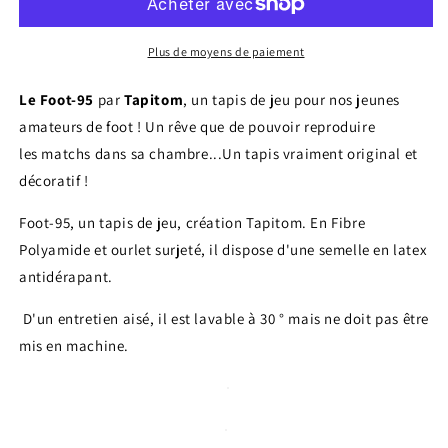
jeu
jeu
enfant
enfant
sport
sport
Plus de moyens de paiement
FOOT
FOOT
Le Foot-95
par
Tapitom
, un tapis de jeu pour nos jeunes
amateurs de foot ! Un rêve que de pouvoir reproduire
les
matchs dans sa chambre...Un tapis vraiment original et
décoratif !
Foot-95, un tapis de jeu, création Tapitom. En Fibre
Polyamide et ourlet surjeté, il dispose d'une semelle en latex
antidérapant.
D'un entretien aisé, il est lavable à 30 ° mais ne doit pas être
mis en machine.