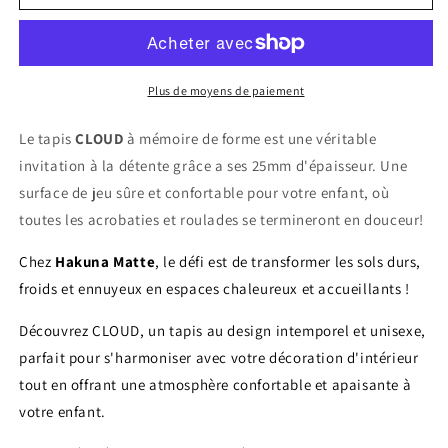
Tapis
Tapis
enfant
enfant
à
à
mémoire
mémoire
de
de
Plus de moyens de paiement
forme
forme
CLOUD
CLOUD
Le tapis
CLOUD
à mémoire de forme est une véritable
invitation à la détente grâce a ses 25mm d'épaisseur. Une
surface de jeu sûre et confortable pour votre enfant, où
toutes les acrobaties et roulades se termineront en douceur!
Chez
Hakuna Matte
, le défi est de transformer les sols durs,
froids et ennuyeux en espaces chaleureux et accueillants !
Découvrez CLOUD, un tapis au design intemporel et unisexe,
parfait pour s'harmoniser avec votre décoration d'intérieur
tout en offrant une atmosphère confortable et apaisante à
votre enfant.