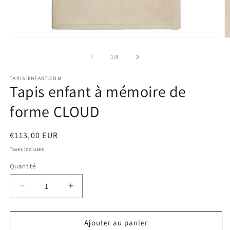
Ouvrir
O
le
le
média
m
de
1
/
8
1
2
dans
d
TAPIS-ENFANT.COM
une
u
Tapis enfant à mémoire de
fenêtre
f
modale
m
forme CLOUD
Prix
€113,00 EUR
habituel
Taxes incluses.
Quantité
Quantité
Réduire
Augmenter
la
la
quantité
quantité
de
de
Ajouter au panier