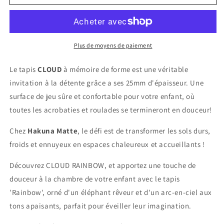
Tapis
Tapis
enfant
enfant
à
à
mémoire
mémoire
de
de
Plus de moyens de paiement
forme
forme
CLOUD
CLOUD
Le tapis
CLOUD
à mémoire de forme est une véritable
RAINBOW
RAINBOW
invitation à la détente grâce a ses 25mm d'épaisseur. Une
surface de jeu sûre et confortable pour votre enfant, où
toutes les acrobaties et roulades se termineront en douceur!
Chez
Hakuna Matte
, le défi est de transformer les sols durs,
froids et ennuyeux en espaces chaleureux et accueillants !
Découvrez CLOUD RAINBOW, et apportez une touche de
douceur à la chambre de votre enfant avec le tapis
'Rainbow', orné d'un éléphant rêveur et d'un arc-en-ciel aux
tons apaisants, parfait pour éveiller leur imagination.