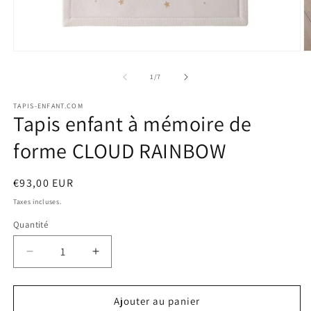
Ouvrir
O
le
le
média
m
de
1
/
7
1
2
dans
d
TAPIS-ENFANT.COM
une
u
Tapis enfant à mémoire de
fenêtre
f
modale
m
forme CLOUD RAINBOW
Prix
€93,00 EUR
habituel
Taxes incluses.
Quantité
Quantité
Réduire
Augmenter
la
la
quantité
quantité
de
de
Ajouter au panier