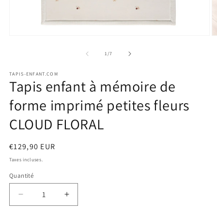
Ouvrir
O
le
le
média
m
de
1
/
7
1
2
dans
d
TAPIS-ENFANT.COM
une
u
Tapis enfant à mémoire de
fenêtre
f
modale
m
forme imprimé petites fleurs
CLOUD FLORAL
Prix
€129,90 EUR
habituel
Taxes incluses.
Quantité
Quantité
Réduire
Augmenter
la
la