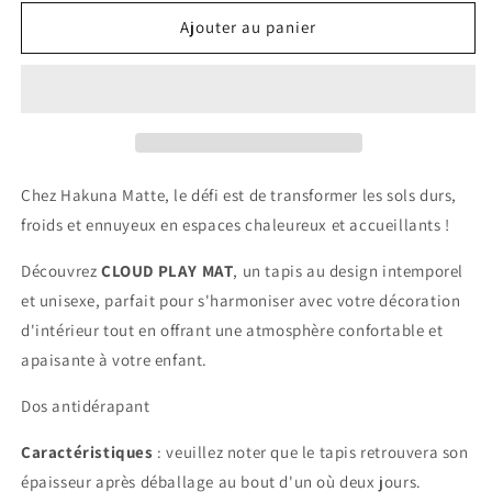
quantité
quantité
de
de
Ajouter au panier
Tapis
Tapis
enfant
enfant
à
à
mémoire
mémoire
de
de
forme
forme
imprimé
imprimé
Chez Hakuna Matte, le défi est de transformer les sols durs,
petites
petites
froids et ennuyeux en espaces chaleureux et accueillants !
fleurs
fleurs
CLOUD
CLOUD
Découvrez
CLOUD PLAY MAT
, un tapis au design intemporel
FLORAL
FLORAL
et unisexe, parfait pour s'harmoniser avec votre décoration
d'intérieur tout en offrant une atmosphère confortable et
apaisante à votre enfant.
Dos antidérapant
Caractéristiques
: veuillez noter que le tapis retrouvera son
épaisseur après déballage au bout d'un où deux jours.