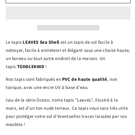
Tapis
Tapis
protège
protège
sol
sol
rond
rond
feuille
feuille
LEAVES
LEAVES
-
-
Le tapis
LEAVES Sea Shell
est un tapis de sol facile à
SEA
SEA
nettoyer, facile à entretenir et élégant sous une chaise haute,
SHELL
SHELL
un bureau ou tout autre endroit de la maison.
Un
tapis
TODDLEKIND
!
Nos tapis sont fabriqués en
PVC de haute qualité
, non
toxique, avec une encre UV à base d'eau.
Issu de la série Ocean, notre tapis "Leaves", illustré à la
main, est d'un ton nude terreux. Ce tapis vous sera très utile
pour protéger votre sol d'éventuelles traces laissées par vos
meubles !