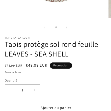
Ouvrir
O
le
le
média
m
de
1
/
7
1
2
dans
d
TAPIS-ENFANT.COM
une
u
Tapis protège sol rond feuille
fenêtre
f
modale
m
LEAVES - SEA SHELL
Prix
Prix
€49,99 EUR
€74,99 EUR
Promotion
habituel
promotionnel
Taxes incluses.
Quantité
Quantité
Réduire
Augmenter
la
la
quantité
quantité
de
de
Ajouter au panier